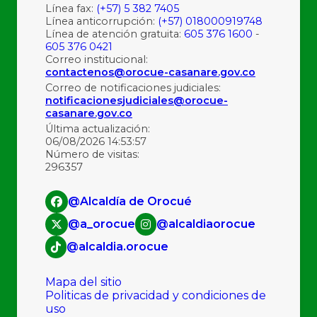
Línea fax:
(+57) 5 382 7405
Línea anticorrupción:
(+57) 018000919748
Línea de atención gratuita:
605 376 1600
-
605 376 0421
Correo institucional:
contactenos@orocue-casanare.gov.co
Correo de notificaciones judiciales:
notificacionesjudiciales@orocue-
casanare.gov.co
Última actualización:
06/08/2026 14:53:57
Número de visitas:
296357
@Alcaldía de Orocué
@a_orocue
@alcaldiaorocue
@alcaldia.orocue
Mapa del sitio
Politicas de privacidad y condiciones de
uso