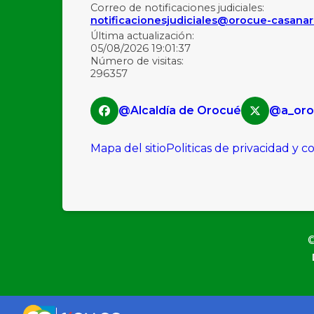
Correo de notificaciones judiciales:
notificacionesjudiciales@orocue-casanar
Última actualización:
05/08/2026 19:01:37
Número de visitas:
296357
@Alcaldía de Orocué
@a_oro
Mapa del sitio
Politicas de privacidad y 