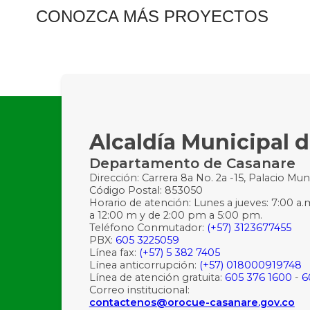
CONOZCA MÁS PROYECTOS
Alcaldía Municipal 
Departamento de Casanare
Dirección: Carrera 8a No. 2a -15, Palacio Mun
Código Postal: 853050
Horario de atención: Lunes a jueves: 7:00 a.
a 12:00 m y de 2:00 pm a 5:00 pm.
Teléfono Conmutador:
(+57) 3123677455
PBX:
605 3225059
Línea fax:
(+57) 5 382 7405
Línea anticorrupción:
(+57) 018000919748
Línea de atención gratuita:
605 376 1600
-
6
Correo institucional:
contactenos@orocue-casanare.gov.co