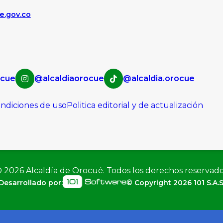
e.gov.co
cue
@alcaldiaorocue
@alcaldia.orocue
condiciones de uso
Politica editorial y de actualización
©
2026
Alcaldía de Orocué. Todos los derechos reservad
Desarrollado por:
© Copyright
2026
101 S.A.S