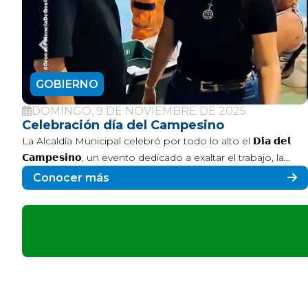
GOBIERNO
MARTES, 28 DE OCTUBRE DE 2025
Gran brigada médico quirurgica
En articulación con la Patrulla Aérea Civil Colombiana, se
logró brindar atención médica y quirúrgica especializada a
y
cientos de orocueseños
Conocer más