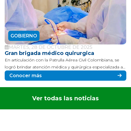
GOBIERNO
VIERNES, 3 DE OCTUBRE DE 2025
Carrera del Turismo en Orocué
Niños, niñas, adolescentes, jóvenes, adultos, adultos
mayores, personas en condición de discapacidad,
deportistas de alto nivel municipal, departamental y
Conocer más
nacional
Ver todas las noticias