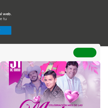
al web.
e tu
r