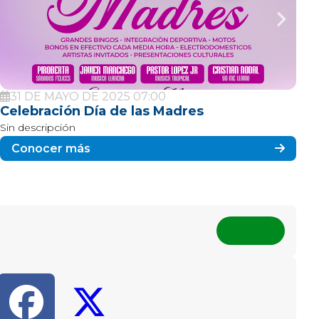
9 DE ABRIL DE 2025 10:00
Día Nacional de la Memoria y la Solidaridad
M
con las Victimas del Conflicto Armado
Si
Sin descripción
Conocer más