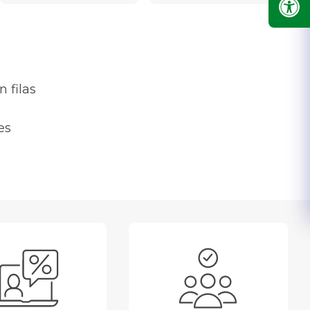
 filas
es