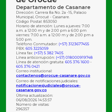
Departamento de Casanare
Dirección: Carrera 8a No. 2a -15, Palacio
Municipal, Orocué - Casanare.
Código Postal: 853050
Horario de atención: Lunes a jueves: 7:00
a.m. a 12:00 m y de 2:00 pm a 6:00 pm
viernes: 7:00 a.m. a 12:00 m y de 2:00 pm a
5:00 pm.
Teléfono Conmutador:
(+57) 3123677455
PBX:
605 3225059
Línea fax:
(+57) 5 382 7405
Línea anticorrupción:
(+57) 018000919748
Línea de atención gratuita:
605 376 1600
-
605 376 0421
Correo institucional:
contactenos@orocue-casanare.gov.co
Correo de notificaciones judiciales:
notificacionesjudiciales@orocue-
casanare.gov.co
Última actualización:
06/08/2026 14:53:57
Número de visitas:
296357