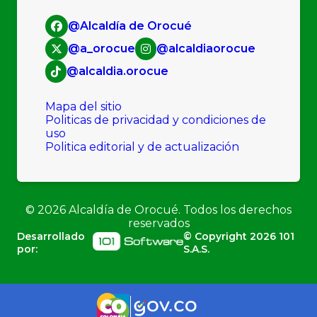
@Alcaldía de Orocué
@a_orocue
@alcaldiaorocue
@alcaldia.orocue
Mapa del sitio
Politicas de privacidad y condiciones de
uso
Politica editorial y de actualización
©
2026
Alcaldía de Orocué. Todos los derechos
reservados
Desarrollado
© Copyright
2026
101
por:
S.A.S.