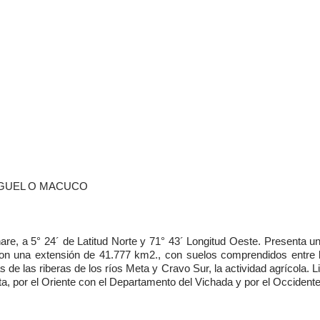
N MIGUEL O MACUCO
e, a 5° 24´ de Latitud Norte y 71° 43´ Longitud Oeste. Presenta un
n una extensión de 41.777 km2., con suelos comprendidos entre la
as de las riberas de los ríos Meta y Cravo Sur, la actividad agrícola. 
ta, por el Oriente con el Departamento del Vichada y por el Occident