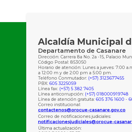
Alcaldía Municipal 
Departamento de Casanare
Dirección: Carrera 8a No. 2a -15, Palacio Mun
Código Postal: 853050
Horario de atención: Lunes a jueves: 7:00 a.
a 12:00 m y de 2:00 pm a 5:00 pm.
Teléfono Conmutador:
(+57) 3123677455
PBX:
605 3225059
Línea fax:
(+57) 5 382 7405
Línea anticorrupción:
(+57) 018000919748
Línea de atención gratuita:
605 376 1600
-
6
Correo institucional:
contactenos@orocue-casanare.gov.co
Correo de notificaciones judiciales:
notificacionesjudiciales@orocue-casanar
Última actualización: