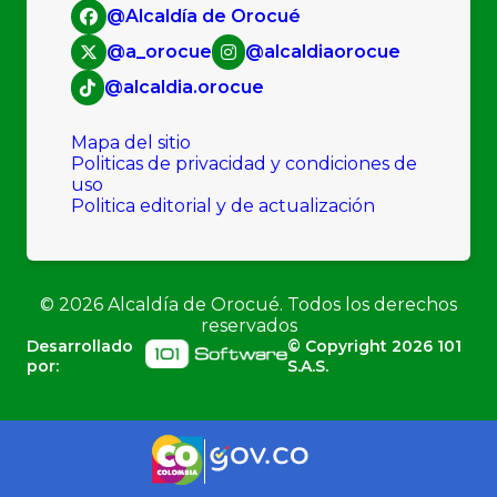
@Alcaldía de Orocué
@a_orocue
@alcaldiaorocue
@alcaldia.orocue
Mapa del sitio
Politicas de privacidad y condiciones de
uso
Politica editorial y de actualización
©
2026
Alcaldía de Orocué. Todos los derechos
reservados
Desarrollado
© Copyright
2026
101
por:
S.A.S.