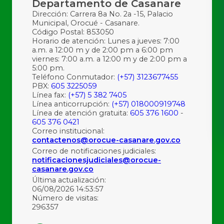
Departamento de Casanare
Dirección: Carrera 8a No. 2a -15, Palacio
Municipal, Orocué - Casanare.
Código Postal: 853050
Horario de atención: Lunes a jueves: 7:00
a.m. a 12:00 m y de 2:00 pm a 6:00 pm
viernes: 7:00 a.m. a 12:00 m y de 2:00 pm a
5:00 pm.
Teléfono Conmutador:
(+57) 3123677455
PBX:
605 3225059
Línea fax:
(+57) 5 382 7405
Línea anticorrupción:
(+57) 018000919748
Línea de atención gratuita:
605 376 1600
-
605 376 0421
Correo institucional:
contactenos@orocue-casanare.gov.co
Correo de notificaciones judiciales:
notificacionesjudiciales@orocue-
casanare.gov.co
Última actualización:
06/08/2026 14:53:57
Número de visitas:
296357