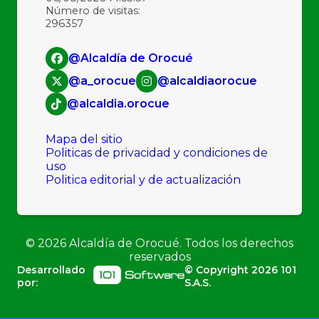
Número de visitas:
296357
@Alcaldía de Orocué
@a_orocue
@alcaldiaorocue
@alcaldia.orocue
Mapa del sitio
Politicas de privacidad y condiciones de
uso
Politica editorial y de actualización
©
2026
Alcaldía de Orocué. Todos los derechos
reservados
Desarrollado
© Copyright
2026
101
por:
S.A.S.