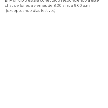
El Municipio estará conectado respondiendo a este
chat de lune​s a viernes de 8:00 a.m. a 9:00 a.m.​
(exceptuando días festivos).​​