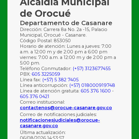
Alcaldía Municipal
de Orocué
Departamento de Casanare
Dirección: Carrera 8a No. 2a -15, Palacio
Municipal, Orocué - Casanare.
Código Postal: 853050
Horario de atención: Lunes a jueves: 7:00
a.m. a 12:00 m y de 2:00 pm a 6:00 pm
viernes: 7:00 a.m. a 12:00 m y de 2:00 pm a
5:00 pm.
Teléfono Conmutador:
(+57) 3123677455
PBX:
605 3225059
Línea fax:
(+57) 5 382 7405
Línea anticorrupción:
(+57) 018000919748
Línea de atención gratuita:
605 376 1600
-
605 376 0421
Correo institucional:
contactenos@orocue-casanare.gov.co
Correo de notificaciones judiciales:
notificacionesjudiciales@orocue-
casanare.gov.co
Última actualización:
06/08/2026 14:53:57